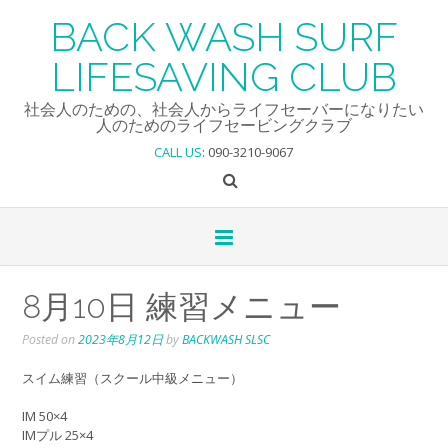
Skip
BACK WASH SURF
to
content
LIFESAVING CLUB
社会人のための、社会人からライフセーバーになりたい
人のためのライフセービングクラブ
CALL US
: 090-3210-9067
8月10日 練習メニュー
Posted on
2023年8月12日
by
BACKWASH SLSC
スイム練習（スクール中級メニュー）
IM 50×4
IMプル 25×4